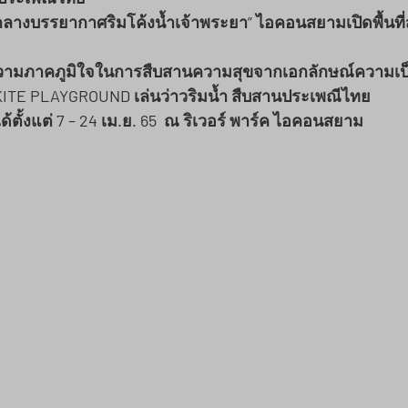
กลางบรรยากาศริมโค้งน้ำเจ้าพระยา” ไอคอนสยามเปิดพื้นที
ความภาคภูมิใจในการสืบสานความสุขจากเอกลักษณ์ความเป
TE PLAYGROUND เล่นว่าวริมน้ำ สืบสานประเพณีไทย
ตั้งแต่ 7 – 24 เม.ย. 65  ณ ริเวอร์ พาร์ค ไอคอนสยาม 