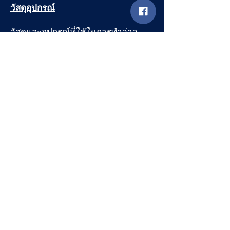
วัสดุอุปกรณ์
วัสดุและอุปกรณ์ที่ใช้ในการทำว่าว
ได้แก่ ไม้ไผ่ กระดาษสาบาง หรือผ้าเนื้อ
บาง เชือกป่าน กาวแป้งเปียก มีดเหลา
ไม้ไผ่ กรรไกรตัดกระดาษ พู่กันและสี
ไม้ไผ่ที่ใช้ทำโครงว่าวจัดว่าเป็นวัสดุ
สำคัญ ควรเลือกใช้ไม้ไผ่สีสุก เพราะเป็น
ไม้ที่มีเนื้อหยุ่นเหนียว ไม่หักง่าย และ
สามารถตัดแต่งประกอบเป็นโครงว่าว
รูปทรงต่างๆ ได้ดี
วิธีการผูกว่าว
การผูกว่าว เริ่มจากการเหลาไม้ไผ่ให้
ตรงได้ขนาดและลักษณะ ตามที่
ต้องการ เพื่อขึ้นรูปโครงว่าว ที่สำคัญคือ